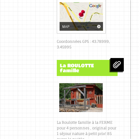
Coordonnées GPS : 43.78999,
3.45995
La ROULOTTE
famille
La Roulotte famille à la FERME
pour 4 personnes , original pour
1 séjour nature à petit prix! 85