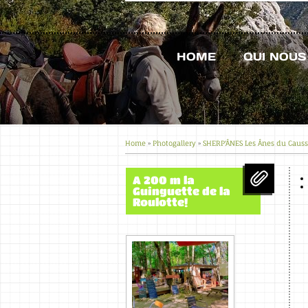
HOME
QUI NOU
Home
»
Photogallery
»
SHERP'ÂNES Les Ânes du Caus
A 200 m la
Guinguette de la
Roulotte!