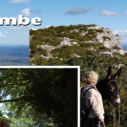
ombe
...