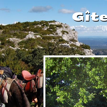
Gît
Un