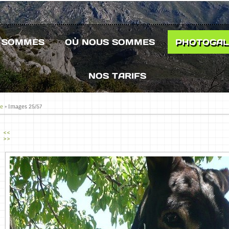
S SOMMES
OÙ NOUS SOMMES
PHOTOGAL
NOS TARIFS
se
» Images 25/57
<<
>>