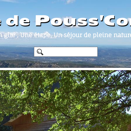
e de Pouss'C
 gîte , Une étape, Un séjour de pleine nature